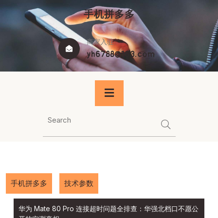
Skip
手机拼多多
to
content
商家入驻
yh6788@163.com
手机拼多多
技术参数
华为 Mate 80 Pro 连接超时问题全排查：华强北档口不愿公