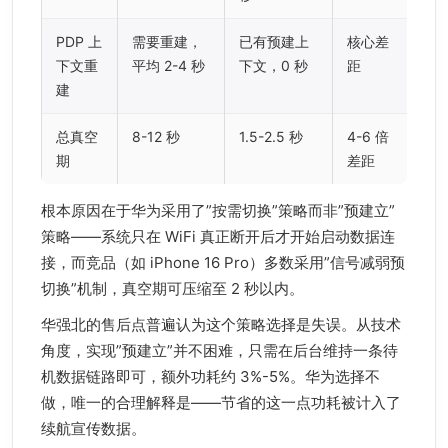
PDP 上
需要重建，
已有预建上
核心差
下文重
平均 2-4 秒
下文，0 秒
距
建
总真空
8-12 秒
1.5-2.5 秒
4-6 倍
期
差距
根本原因在于华为采用了”按需切换”策略而非”预建立”
策略——系统只在 WiFi 真正断开后才开始启动数据连
接，而竞品（如 iPhone 16 Pro）多数采用”信号减弱预
切换”机制，真空期可压缩至 2 秒以内。
华强北的售后点普遍认为这个策略选择是失误。从技术
角度，实现”预建立”并不困难，只需在后台维持一条待
机数据链路即可，额外功耗约 3%-5%。华为选择不
做，唯一的合理解释是——节省的这一点功耗被计入了
续航宣传数据。