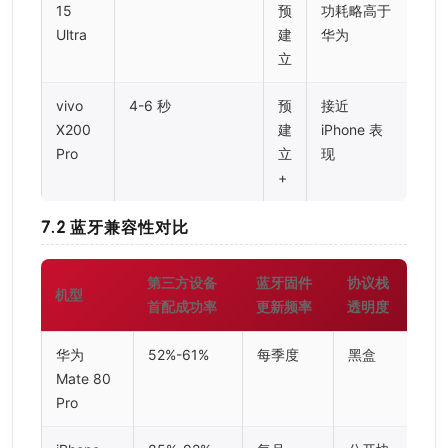
15
预
功耗略高于
Ultra
建
华为
立
vivo
4-6 秒
预
接近
X200
建
iPhone 表
Pro
立
现
+
7.2 蓝牙兼容性对比
第三方设备
蓝牙固件
协议栈
机型
首配成功率
更新频率
透明度
华为
52%-61%
每季度
黑盒
Mate 80
Pro