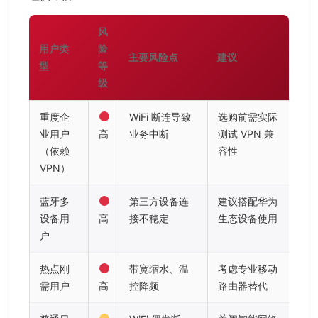
风
用户类
险
主要风险点
建议
型
等
级
重度企
WiFi 断连导致
选购前需实际
业用户
高
业务中断
测试 VPN 兼
（依赖
容性
VPN）
蓝牙多
第三方设备连
建议搭配华为
设备用
高
接不稳定
生态设备使用
户
热点刚
带宽缩水、温
考虑专业移动
需用户
高
控降频
路由器替代