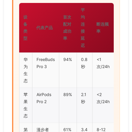
平
设
首次
均
备
配对
连
断连频
代表产品
类
成功
接
率
型
率
延
迟
华
FreeBuds
94%
0.8
<1
为
Pro 3
秒
次/24h
生
态
苹
AirPods
89%
2.1
<2
果
Pro 2
秒
次/24h
生
态
第
漫步者
61%
3.4
8-12