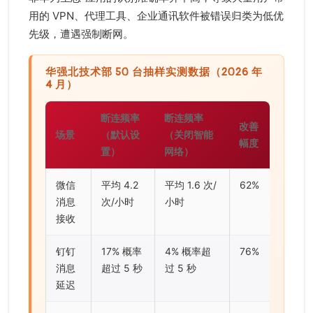
用的 VPN、代理工具、企业通讯软件被错误归类为低优
先级，遭遇强制断网。
华强北技术部 50 台抽样实测数据（2026 年
4 月）
断连频率
断连频率
改善
场景
（默认设
（关闭智能
幅度
置）
网络）
微信
平均 4.2
平均 1.6 次/
62%
消息
次/小时
小时
接收
钉钉
17% 概率
4% 概率超
76%
消息
超过 5 秒
过 5 秒
延迟