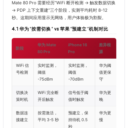
Mate 80 Pro 需要经历”WiFi 断开检测 → 触发数据切换
→ PDP 上下文重建”三个阶段，实测平均耗时 8-12
秒。这期间应用显示无网络，用户体验极为割裂。
4.1 华为”按需切换” vs 苹果”预建立”机制对比
华为 Mate
iPhone 16
差异根
阶段
80 Pro
Pro
源
WiFi 信
实时监测，
实时监测，
华为阈
号检测
阈值
阈值
值更保
-75dBm
-70dBm
守
切换决
WiFi 完全断
信号低于阈
华为更
策时机
开后触发
值时触发
晚
数据连
按需激活，
预建立，保
华为更
接建立
平均 3-5 秒
持待机 0.5
慢
秒