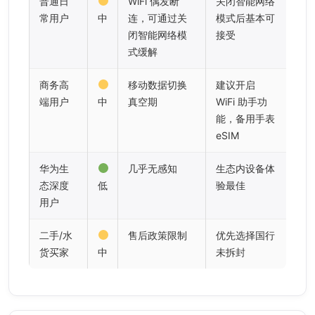
普通日
WiFi 偶发断
关闭智能网络
常用户
中
连，可通过关
模式后基本可
闭智能网络模
接受
式缓解
商务高
移动数据切换
建议开启
端用户
中
真空期
WiFi 助手功
能，备用手表
eSIM
华为生
几乎无感知
生态内设备体
态深度
低
验最佳
用户
二手/水
售后政策限制
优先选择国行
货买家
中
未拆封