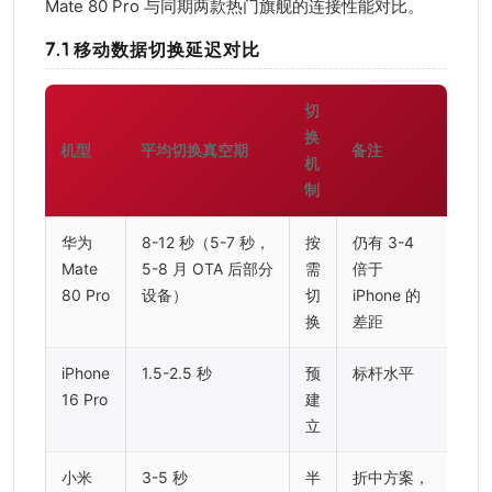
Mate 80 Pro 与同期两款热门旗舰的连接性能对比。
7.1 移动数据切换延迟对比
切
换
机型
平均切换真空期
备注
机
制
华为
8-12 秒（5-7 秒，
按
仍有 3-4
Mate
5-8 月 OTA 后部分
需
倍于
80 Pro
设备）
切
iPhone 的
换
差距
iPhone
1.5-2.5 秒
预
标杆水平
16 Pro
建
立
小米
3-5 秒
半
折中方案，