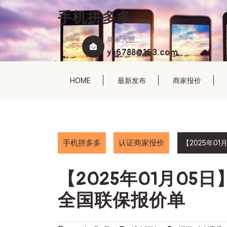
Skip
手机拼多多
to
content
商家入驻
yh6788@163.com
HOME
最新发布
商家报价
手机拼多多
认证商家报价
【2025年0
【2025年01月0
全国联保报价单