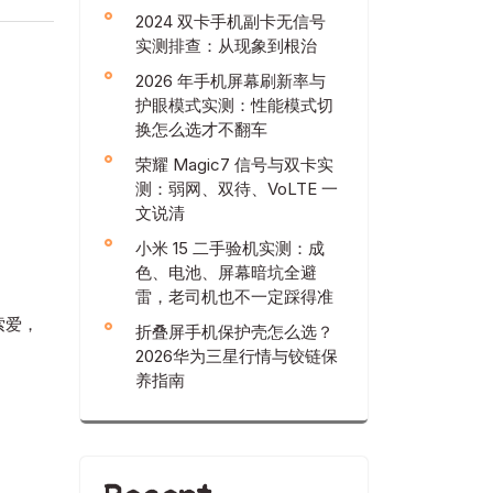
2024 双卡手机副卡无信号
实测排查：从现象到根治
2026 年手机屏幕刷新率与
护眼模式实测：性能模式切
换怎么选才不翻车
荣耀 Magic7 信号与双卡实
测：弱网、双待、VoLTE 一
文说清
小米 15 二手验机实测：成
色、电池、屏幕暗坑全避
雷，老司机也不一定踩得准
索爱，
折叠屏手机保护壳怎么选？
2026华为三星行情与铰链保
养指南
。