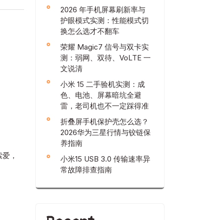
2026 年手机屏幕刷新率与
护眼模式实测：性能模式切
换怎么选才不翻车
荣耀 Magic7 信号与双卡实
测：弱网、双待、VoLTE 一
文说清
小米 15 二手验机实测：成
色、电池、屏幕暗坑全避
雷，老司机也不一定踩得准
折叠屏手机保护壳怎么选？
2026华为三星行情与铰链保
养指南
索爱，
小米15 USB 3.0 传输速率异
常故障排查指南
。