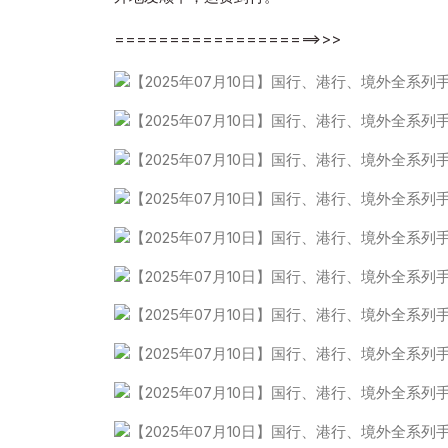
===================>>>