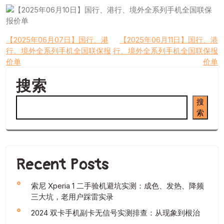
文
【2025年06月07日】国行、港
【2025年06月11日】国行、港
行、境外全系列手机全国联保报
行、境外全系列手机全国联保报
章
价单
价单
导
搜索
航
搜
索
Recent Posts
索尼 Xperia 1 二手验机避坑实测：成色、发热、降频
三大坑，老用户踩雷实录
2024 双卡手机副卡无信号实测排查：从现象到根治