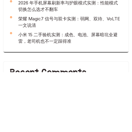
2026 年手机屏幕刷新率与护眼模式实测：性能模式
切换怎么选才不翻车
荣耀 Magic7 信号与双卡实测：弱网、双待、VoLTE
一文说清
小米 15 二手验机实测：成色、电池、屏幕暗坑全避
雷，老司机也不一定踩得准
Recent Comments
您尚未收到任何评论。
认证商家报价
手机拼多多-手机报价分析价格评
测及价目对比