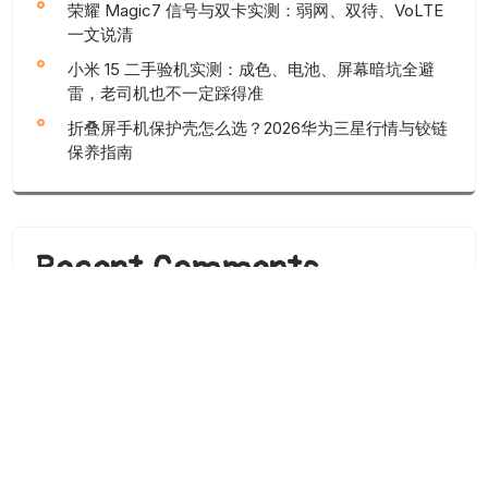
荣耀 Magic7 信号与双卡实测：弱网、双待、VoLTE
一文说清
小米 15 二手验机实测：成色、电池、屏幕暗坑全避
雷，老司机也不一定踩得准
折叠屏手机保护壳怎么选？2026华为三星行情与铰链
保养指南
Recent Comments
您尚未收到任何评论。
认证商家报价
手机拼多多-手机报价分析价格评
测及价目对比